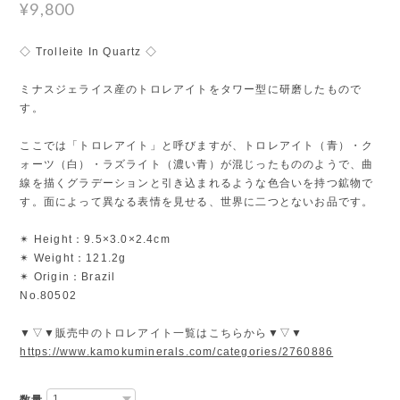
¥9,800
◇ Trolleite In Quartz ◇
ミナスジェライス産のトロレアイトをタワー型に研磨したもので
す。
ここでは「トロレアイト」と呼びますが、トロレアイト（青）・ク
ォーツ（白）・ラズライト（濃い青）が混じったもののようで、曲
線を描くグラデーションと引き込まれるような色合いを持つ鉱物で
す。面によって異なる表情を見せる、世界に二つとないお品です。
✴︎ Height：9.5×3.0×2.4cm
✴︎ Weight：121.2g
✴︎ Origin：Brazil
No.80502
▼▽▼販売中のトロレアイト一覧はこちらから▼▽▼
https://www.kamokuminerals.com/categories/2760886
数量