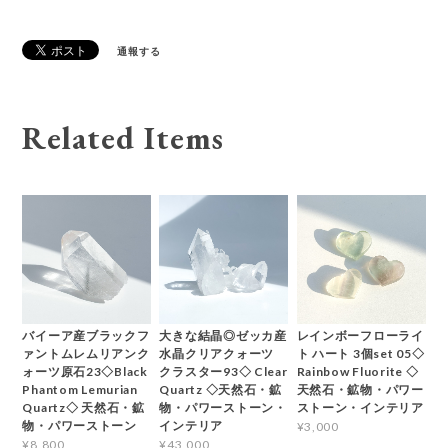
通報する
Related Items
バイーア産ブラックフ
大きな結晶◎ゼッカ産
レインボーフローライ
ァントムレムリアンク
水晶クリアクォーツ
ト ハート 3個set 05◇
ォーツ原石23◇Black
クラスター93◇ Clear
Rainbow Fluorite ◇
Phantom Lemurian
Quartz ◇天然石・鉱
天然石・鉱物・パワー
Quartz◇ 天然石・鉱
物・パワーストーン・
ストーン・インテリア
物・パワーストーン
インテリア
¥3,000
¥8,800
¥43,000