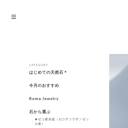
CATEGORY
はじめての天然石＊
今月のおすすめ
Roma Jewelry
石から選ぶ
★ゼコ産水晶（ゼコデソウザ／ゼッ
カ産）