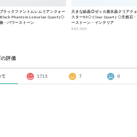
ブラックファントムレムリアンクォー
大きな結晶◎ゼッカ産水晶クリアクォ
ack Phantom Lemurian Quartz◇
スター93◇ Clear Quartz ◇天然
物・パワーストーン
ーストーン・インテリア
¥43,000
プの評価
べて
1713
7
0