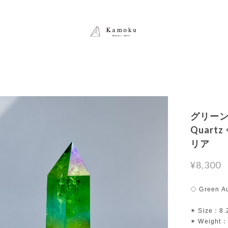
グリーンオ
Quar
リア
¥8,300
◇ Green A
✴︎ Size：8.
✴︎ Weight