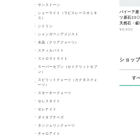
サンストーン
バイーア産
シェーライト（ラピスレースオニキ
ツ原石23◇Bl
ス）
天然石・鉱
シトリン
¥8,800
シャンガーンアメジスト
水晶（クリアクォーツ）
スティルバイト
ストロマトライト
ショッ
スーパーセブン（セイクリットセブ
ン）
す
スピリットクォーツ（カクタスクォ
ーツ）
スモーキークォーツ
セレスタイト
セレナイト
ダイオプテーズ
タンジェリンクォーツ
チャロアイト