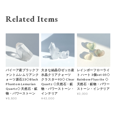
Related Items
バイーア産ブラックフ
大きな結晶◎ゼッカ産
レインボーフローライ
ァントムレムリアンク
水晶クリアクォーツ
ト ハート 3個set 05◇
ォーツ原石23◇Black
クラスター93◇ Clear
Rainbow Fluorite ◇
Phantom Lemurian
Quartz ◇天然石・鉱
天然石・鉱物・パワー
Quartz◇ 天然石・鉱
物・パワーストーン・
ストーン・インテリア
物・パワーストーン
インテリア
¥3,000
¥8,800
¥43,000