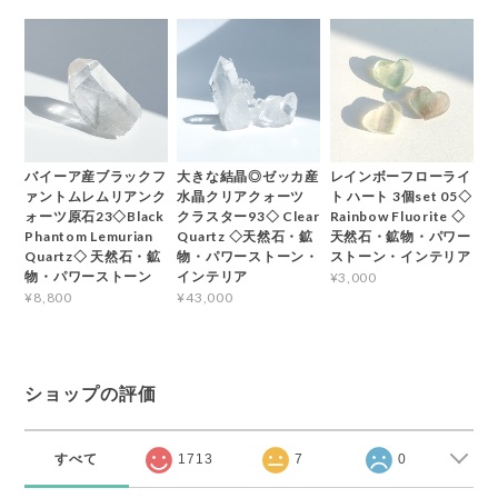
バイーア産ブラックフ
大きな結晶◎ゼッカ産
レインボーフローライ
ァントムレムリアンク
水晶クリアクォーツ
ト ハート 3個set 05◇
ォーツ原石23◇Black
クラスター93◇ Clear
Rainbow Fluorite ◇
Phantom Lemurian
Quartz ◇天然石・鉱
天然石・鉱物・パワー
Quartz◇ 天然石・鉱
物・パワーストーン・
ストーン・インテリア
物・パワーストーン
インテリア
¥3,000
¥8,800
¥43,000
ショップの評価
すべて
1713
7
0