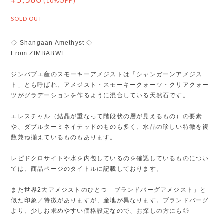
(10%OFF)
SOLD OUT
◇ Shangaan Amethyst ◇
From ZIMBABWE
ジンバブエ産のスモーキーアメジストは「シャンガーンアメジス
ト」とも呼ばれ、アメジスト・スモーキークォーツ・クリアクォー
ツがグラデーションを作るように混合している天然石です。
エレスチャル（結晶が重なって階段状の層が見えるもの）の要素
や、ダブルターミネイテッドのものも多く、水晶の珍しい特徴を複
数兼ね揃えているものもあります。
レピドクロサイトや水を内包しているのを確認しているものについ
ては、商品ページのタイトルに記載しております。
また世界2大アメジストのひとつ「ブランドバーグアメジスト」と
似た印象／特徴がありますが、産地が異なります。ブランドバーグ
より、少しお求めやすい価格設定なので、お探しの方にも◎