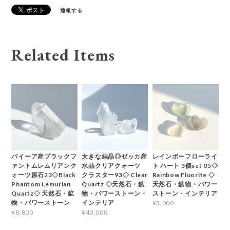
通報する
Related Items
バイーア産ブラックフ
大きな結晶◎ゼッカ産
レインボーフローライ
ァントムレムリアンク
水晶クリアクォーツ
ト ハート 3個set 05◇
ォーツ原石23◇Black
クラスター93◇ Clear
Rainbow Fluorite ◇
Phantom Lemurian
Quartz ◇天然石・鉱
天然石・鉱物・パワー
Quartz◇ 天然石・鉱
物・パワーストーン・
ストーン・インテリア
物・パワーストーン
インテリア
¥3,000
¥8,800
¥43,000