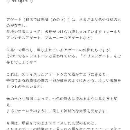
◇Iris agate ◇
アゲート（和名では瑪瑙（めのう））は、さまざまな色や模様のも
のが存在し、
産地や特徴によって、名称がつけられ親しまれています（カーネリ
アンやモスアゲート、ブルーレースアゲートなど）
世界中で産出し、親しまれているアゲートの仲間たちですが、
その中でもレアストーンと言われている、「イリスアゲート」をご
存じでしょうか？
これは、スライスしたアゲートを光で透かすようにみると、
特徴である縞模様の層の一部が虹色のようにみえる、珍しい現象を
もつものを言います。
光の当たり加減によって、七色の輝きは流れるように見え方を変
え、
まるでオーロラのように、美しく神秘的な光景を見せます。
今回は、母岩をそのままスライスした丸型のものと、
イリスアゲートの特徴がよく見られる層を生かすようにルース状に