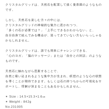
クリスタルグリッドは、天然石を配置して描く曼荼羅のようなもの
です。
しかし、天然石を楽しむ方々の中には、
クリスタルグリッドの神秘的な魅力に惹かれつつ、
「多くの石が必要では？」「上手にできるかわからない」と、
自分自身で組んでみる機会が、巡ってきていない方もいらっしゃる
かもしれません。
クリスタルグリッドは、誰でも簡単にチャレンジできる、
「心のヨガ」「脳のマッサージ」または「自分との対話」のような
ものです。
天然石に触れながら思案することで、
自然と吸い込まれるような集中力が生まれ、瞑想のような心の状態
を導くことが期待できます。もしくは石の持つちからの可視化をサ
ポートし、理解が深まることもあるかもしれません。
✴︎ Size：14.5×15.3×1.6㎝
✴︎ Weight：842g
No.231005