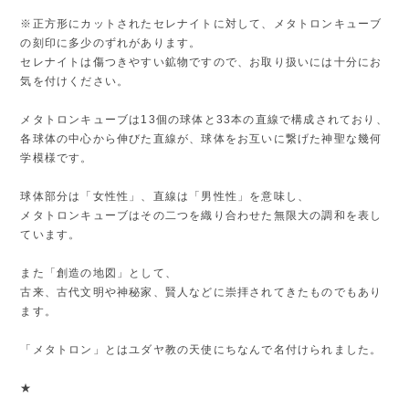
※正方形にカットされたセレナイトに対して、メタトロンキューブ
の刻印に多少のずれがあります。
セレナイトは傷つきやすい鉱物ですので、お取り扱いには十分にお
気を付けください。
メタトロンキューブは13個の球体と33本の直線で構成されており、
各球体の中心から伸びた直線が、球体をお互いに繋げた神聖な幾何
学模様です。
球体部分は「女性性」、直線は「男性性」を意味し、
メタトロンキューブはその二つを織り合わせた無限大の調和を表し
ています。
また「創造の地図」として、
古来、古代文明や神秘家、賢人などに崇拝されてきたものでもあり
ます。
「メタトロン」とはユダヤ教の天使にちなんで名付けられました。
★