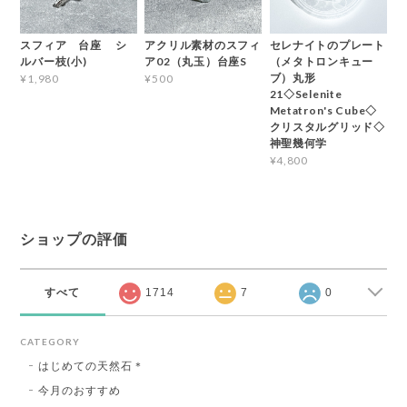
スフィア 台座 シ
アクリル素材のスフィ
セレナイトのプレート
ルバー枝(小)
ア02（丸玉）台座S
（メタトロンキュー
ブ）丸形
¥1,980
¥500
21◇Selenite
Metatron's Cube◇
クリスタルグリッド◇
神聖幾何学
¥4,800
ショップの評価
すべて
1714
7
0
CATEGORY
はじめての天然石＊
今月のおすすめ