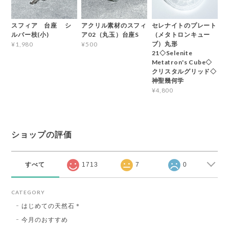
スフィア 台座 シ
アクリル素材のスフィ
セレナイトのプレート
ルバー枝(小)
ア02（丸玉）台座S
（メタトロンキュー
ブ）丸形
¥1,980
¥500
21◇Selenite
Metatron's Cube◇
クリスタルグリッド◇
神聖幾何学
¥4,800
ショップの評価
すべて
1713
7
0
CATEGORY
はじめての天然石＊
今月のおすすめ