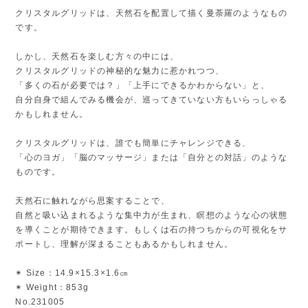
クリスタルグリッドは、天然石を配置して描く曼荼羅のようなもの
です。
しかし、天然石を楽しむ方々の中には、
クリスタルグリッドの神秘的な魅力に惹かれつつ、
「多くの石が必要では？」「上手にできるかわからない」と、
自分自身で組んでみる機会が、巡ってきていない方もいらっしゃる
かもしれません。
クリスタルグリッドは、誰でも簡単にチャレンジできる、
「心のヨガ」「脳のマッサージ」または「自分との対話」のような
ものです。
天然石に触れながら思案することで、
自然と吸い込まれるような集中力が生まれ、瞑想のような心の状態
を導くことが期待できます。もしくは石の持つちからの可視化をサ
ポートし、理解が深まることもあるかもしれません。
✴︎ Size：14.9×15.3×1.6㎝
✴︎ Weight：853g
No.231005