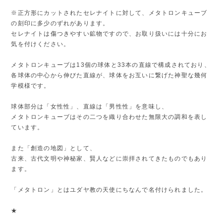
※正方形にカットされたセレナイトに対して、メタトロンキューブ
の刻印に多少のずれがあります。
セレナイトは傷つきやすい鉱物ですので、お取り扱いには十分にお
気を付けください。
メタトロンキューブは13個の球体と33本の直線で構成されており、
各球体の中心から伸びた直線が、球体をお互いに繋げた神聖な幾何
学模様です。
球体部分は「女性性」、直線は「男性性」を意味し、
メタトロンキューブはその二つを織り合わせた無限大の調和を表し
ています。
また「創造の地図」として、
古来、古代文明や神秘家、賢人などに崇拝されてきたものでもあり
ます。
「メタトロン」とはユダヤ教の天使にちなんで名付けられました。
★