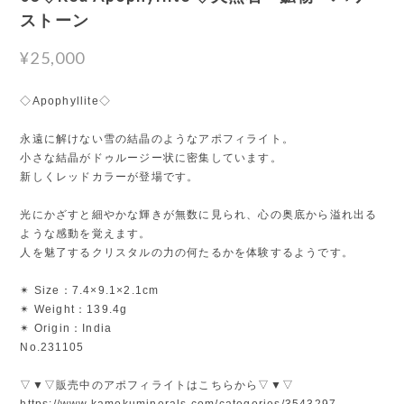
ストーン
¥25,000
◇Apophyllite◇
永遠に解けない雪の結晶のようなアポフィライト。
小さな結晶がドゥルージー状に密集しています。
新しくレッドカラーが登場です。
光にかざすと細やかな輝きが無数に見られ、心の奥底から溢れ出る
ような感動を覚えます。
人を魅了するクリスタルの力の何たるかを体験するようです。
✴︎ Size：7.4×9.1×2.1cm
✴︎ Weight：139.4g
✴︎ Origin：India
No.231105
▽▼▽販売中のアポフィライトはこちらから▽▼▽
https://www.kamokuminerals.com/categories/3543297