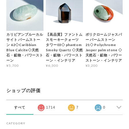
カリビアンブルーカル
【高品質】ファントム
ポリクロームジャスパ
サイト パームストー
スモーキークォーツ
ー パームストーン
ン 62◇Caribbian
タワー03◇ phantom
21◇ Polychrome
Blue Calcite◇天然
Smoky Quartz ◇天然
Jasper palm stone ◇
石・鉱物・パワースト
石・鉱物・パワースト
天然石・鉱物・パワー
ーン
ーン・インテリア
ストーン・インテリア
¥5,700
¥6,300
¥3,200
ショップの評価
すべて
1714
7
0
CATEGORY