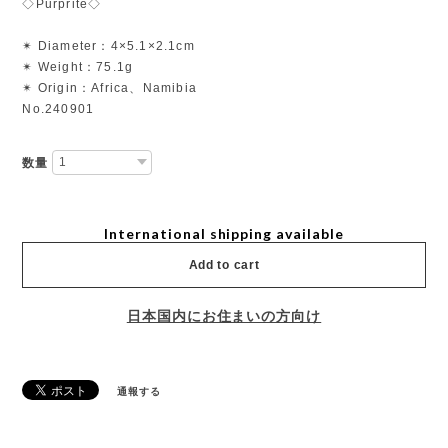
◇Purprite◇
✴︎ Diameter：4×5.1×2.1cm
✴︎ Weight：75.1g
✴︎ Origin：Africa、Namibia
No.240901
数量
International shipping available
Add to cart
日本国内にお住まいの方向け
通報する