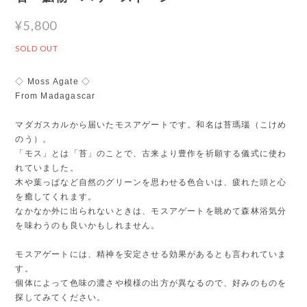
¥5,800
SOLD OUT
◇ Moss Agate ◇
From Madagascar
マダガスカルから届いたモスアゲートです。和名は苔瑪瑙（こけめ
のう）。
「モス」とは「苔」のことで、古来より豊作を祈願する儀式に使わ
れていました。
木や葉っぱなど自然のグリーンを思わせる色合いは、疲れた頭と心
を癒してくれます。
なかなか外に出られないときは、モスアゲートを眺めて森林浴気分
を味わうのも良いかもしれません。
モスアゲートには、精神を安定させる効果があるとも言われていま
す。
個体によって色味の濃さや模様の出方が異なるので、好みのものを
探してみてください。