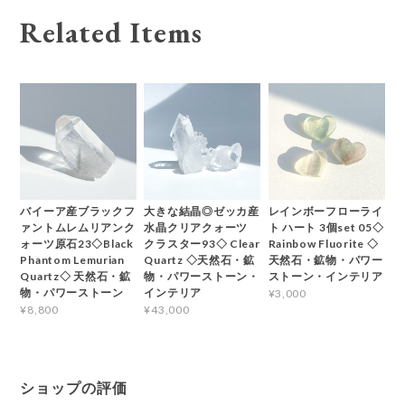
Related Items
バイーア産ブラックフ
大きな結晶◎ゼッカ産
レインボーフローライ
ァントムレムリアンク
水晶クリアクォーツ
ト ハート 3個set 05◇
ォーツ原石23◇Black
クラスター93◇ Clear
Rainbow Fluorite ◇
Phantom Lemurian
Quartz ◇天然石・鉱
天然石・鉱物・パワー
Quartz◇ 天然石・鉱
物・パワーストーン・
ストーン・インテリア
物・パワーストーン
インテリア
¥3,000
¥8,800
¥43,000
ショップの評価