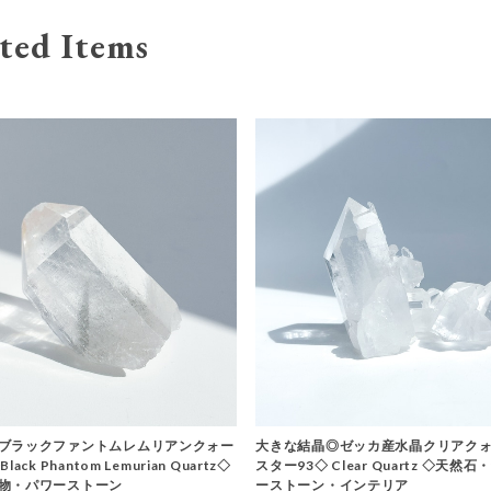
ted Items
ブラックファントムレムリアンクォー
大きな結晶◎ゼッカ産水晶クリアクォ
ack Phantom Lemurian Quartz◇
スター93◇ Clear Quartz ◇天然
物・パワーストーン
ーストーン・インテリア