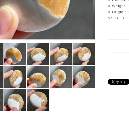
✴︎ Diamete
✴︎ Weight：
✴︎ Origin：
No.241101