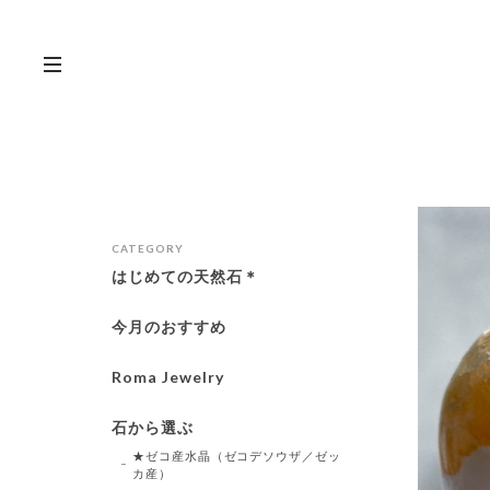
CATEGORY
はじめての天然石＊
今月のおすすめ
Roma Jewelry
石から選ぶ
★ゼコ産水晶（ゼコデソウザ／ゼッ
カ産）