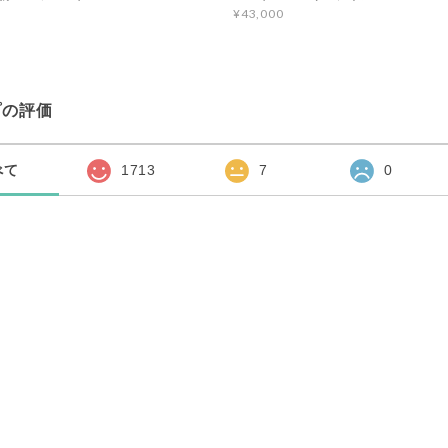
¥43,000
プの評価
べて
1713
7
0