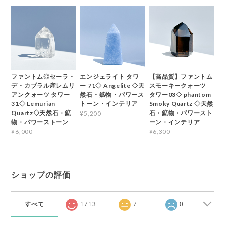
ファントム◎セーラ・
エンジェライト タワ
【高品質】ファントム
デ・カブラル産レムリ
ー 71◇ Angelite ◇天
スモーキークォーツ
アンクォーツ タワー
然石・鉱物・パワース
タワー03◇ phantom
31◇ Lemurian
トーン・インテリア
Smoky Quartz ◇天然
Quartz◇天然石・鉱
石・鉱物・パワースト
¥5,200
物・パワーストーン
ーン・インテリア
¥6,000
¥6,300
ショップの評価
すべて
1713
7
0