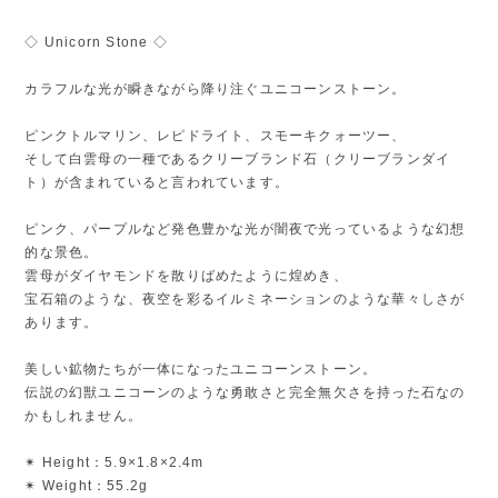
◇ Unicorn Stone ◇
カラフルな光が瞬きながら降り注ぐユニコーンストーン。
ピンクトルマリン、レピドライト、スモーキクォーツー、
そして白雲母の一種であるクリーブランド石（クリーブランダイ
ト）が含まれていると言われています。
ピンク、パープルなど発色豊かな光が闇夜で光っているような幻想
的な景色。
雲母がダイヤモンドを散りばめたように煌めき、
宝石箱のような、夜空を彩るイルミネーションのような華々しさが
あります。
美しい鉱物たちが一体になったユニコーンストーン。
伝説の幻獣ユニコーンのような勇敢さと完全無欠さを持った石なの
かもしれません。
✴︎ Height：5.9×1.8×2.4m
✴︎ Weight：55.2g