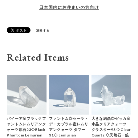
日本国内にお住まいの方向け
通報する
Related Items
バイーア産ブラックフ
ファントム◎セーラ・
大きな結晶◎ゼッカ産
ァントムレムリアンク
デ・カブラル産レムリ
水晶クリアクォーツ
ォーツ原石23◇Black
アンクォーツ タワー
クラスター93◇ Clear
Phantom Lemurian
31◇ Lemurian
Quartz ◇天然石・鉱