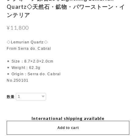
Quartz◇天然石・鉱物・パワーストーン・イ
ンテリア
¥11,800
◇Lemurian Quartz◇
From Serra do. Cabral
✴︎ Size：8.7×2.0×2.0cm
✴︎ Weight：62.3g
✴︎ Origin：Serra do. Cabral
No.250101
数量
International shipping available
Add to cart