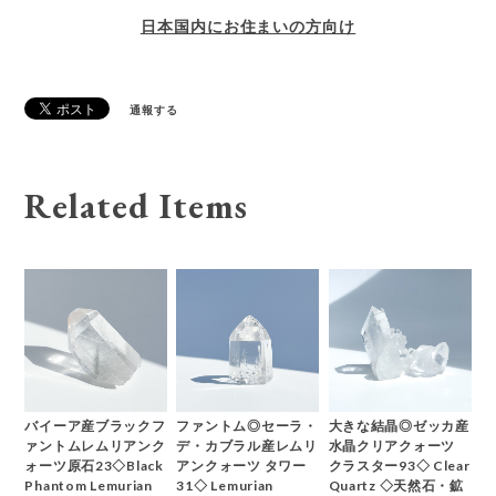
日本国内にお住まいの方向け
通報する
Related Items
バイーア産ブラックフ
ファントム◎セーラ・
大きな結晶◎ゼッカ産
ァントムレムリアンク
デ・カブラル産レムリ
水晶クリアクォーツ
ォーツ原石23◇Black
アンクォーツ タワー
クラスター93◇ Clear
Phantom Lemurian
31◇ Lemurian
Quartz ◇天然石・鉱