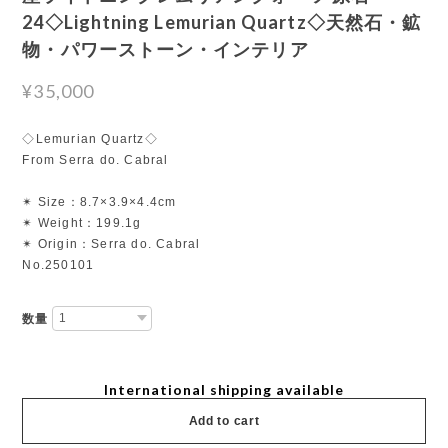
24◇Lightning Lemurian Quartz◇天然石・鉱
物・パワーストーン・インテリア
¥35,000
◇Lemurian Quartz◇
From Serra do. Cabral
✴︎ Size：8.7×3.9×4.4cm
✴︎ Weight：199.1g
✴︎ Origin：Serra do. Cabral
No.250101
数量
International shipping available
Add to cart