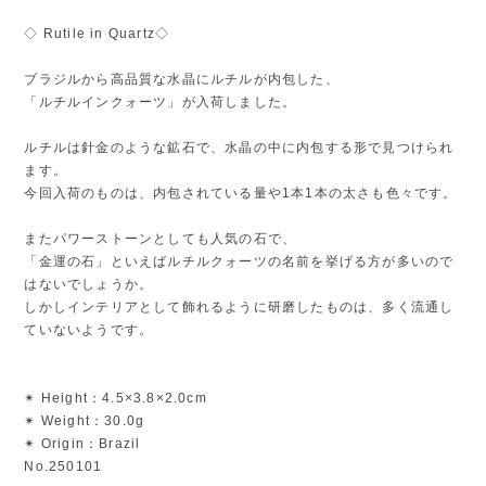
◇ Rutile in Quartz◇
ブラジルから高品質な水晶にルチルが内包した、
「ルチルインクォーツ」が入荷しました。
ルチルは針金のような鉱石で、水晶の中に内包する形で見つけられ
ます。
今回入荷のものは、内包されている量や1本1本の太さも色々です。
またパワーストーンとしても人気の石で、
「金運の石」といえばルチルクォーツの名前を挙げる方が多いので
はないでしょうか。
しかしインテリアとして飾れるように研磨したものは、多く流通し
ていないようです。
✴︎ Height：4.5×3.8×2.0cm
✴︎ Weight：30.0g
✴︎ Origin：Brazil
No.250101