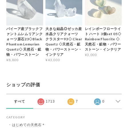
バイーア産ブラックフ
大きな結晶◎ゼッカ産
レインボーフローライ
ァントムレムリアンク
水晶クリアクォーツ
ト ハート 3個set 05◇
ォーツ原石23◇Black
クラスター93◇ Clear
Rainbow Fluorite ◇
Phantom Lemurian
Quartz ◇天然石・鉱
天然石・鉱物・パワー
Quartz◇ 天然石・鉱
物・パワーストーン・
ストーン・インテリア
物・パワーストーン
インテリア
¥3,000
¥8,800
¥43,000
ショップの評価
すべて
1713
7
0
CATEGORY
はじめての天然石＊