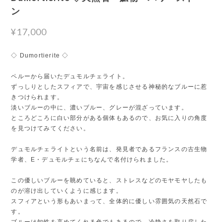
ン
¥17,000
◇ Dumortierite ◇
ペルーから届いたデュモルチェライト。
ずっしりとしたスフィアで、宇宙を感じさせる神秘的なブルーに惹
きつけられます。
淡いブルーの中に、濃いブルー、グレーが混ざっています。
ところどころに白い部分がある個体もあるので、お気に入りの角度
を見つけてみてください。
デュモルチェライトという名前は、発見者であるフランスの古生物
学者、E・デュモルチェにちなんで名付けられました。
この優しいブルーを眺めていると、ストレスなどのモヤモヤしたも
のが溶け出していくように感じます。
スフィアという形もあいまって、全体的に優しい雰囲気の天然石で
す。
ブルーは知性を高めてくれる色でもあるので、冷静さを取り戻した