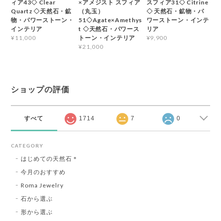
ィア43◇ Clear
×アメジスト スフィア
スフィア31◇ Citrine
Quartz ◇天然石・鉱
（丸玉）
◇ 天然石・鉱物・パ
物・パワーストーン・
51◇Agate×Amethys
ワーストーン・インテ
インテリア
t ◇天然石・パワース
リア
トーン・インテリア
¥11,000
¥9,900
¥21,000
ショップの評価
すべて
1714
7
0
CATEGORY
はじめての天然石＊
今月のおすすめ
Roma Jewelry
石から選ぶ
形から選ぶ