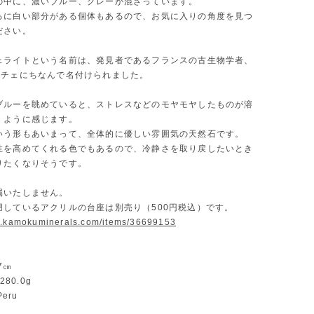
の中に、濃いブルー、グレーが混ざっています。
ろに白い部分がある個体もあるので、お気に入りの角度を見つ
ださい。
ェライトという名前は、発見者であるフランスの古生物学者、
ルチェにちなんで名付けられました。
ブルーを眺めていると、ストレスなどのモヤモヤしたものが溶
くように感じます。
いう形もあいまって、全体的に優しい雰囲気の天然石です。
性を高めてくれる色でもあるので、冷静さを取り戻したいとき
りたくなりそうです。
属いたしません。
用しているアクリルの台座は別売り（500円税込）です。
w.kamokuminerals.com/items/36699153
.7㎝
：280.0g
Peru