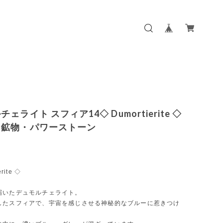
ェライト スフィア14◇ Dumortierite ◇
・鉱物・パワーストーン
rite ◇
届いたデュモルチェライト。
したスフィアで、宇宙を感じさせる神秘的なブルーに惹きつけ