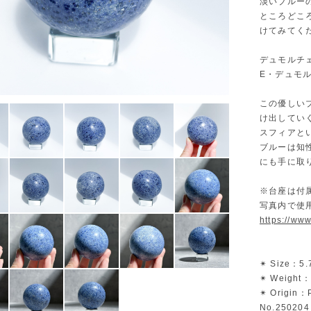
淡いブルー
ところどこ
けてみてく
デュモルチ
E・デュモ
この優しい
け出してい
スフィアと
ブルーは知
にも手に取
※台座は付
写真内で使
https://ww
✴︎ Size：5
✴︎ Weight
✴︎ Origin：
No.250204