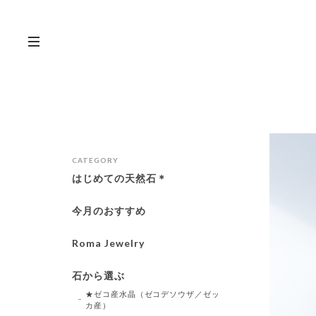
CATEGORY
はじめての天然石＊
今月のおすすめ
Roma Jewelry
石から選ぶ
★ゼコ産水晶（ゼコデソウザ／ゼッ
カ産）