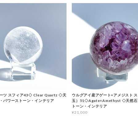
 スフィア43◇ Clear Quartz ◇天
ウルグアイ産アゲート×アメジスト 
・パワーストーン・インテリア
玉）51◇Agate×Amethyst ◇天
トーン・インテリア
¥21,000