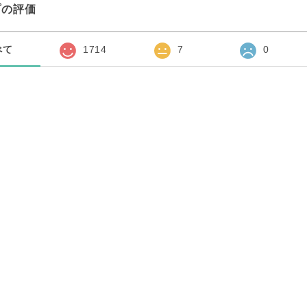
プの評価
べて
1714
7
0