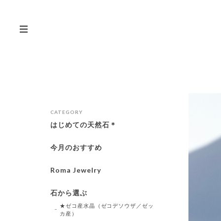
CATEGORY
はじめての天然石＊
今月のおすすめ
Roma Jewelry
石から選ぶ
★ゼコ産水晶（ゼコデソウザ／ゼッ
カ産）