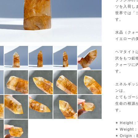
ブラジルの
ツを入荷し
世界では「
す。
水晶（クォ
イエローの
ヘマタイト
沢をもつ鉱
クォーツに
す。
エネルギッ
ンは、
とてもゴー
生命の根源
す。
✴︎ Height：
✴︎ Weight：
✴︎ Origin：B