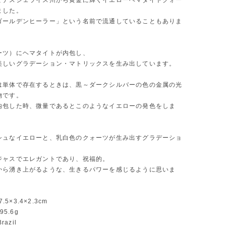
ミナスジェライス州から黄金に輝くイエローヘマタイトクォー
ました。
ゴールデンヒーラー」という名前で流通していることもありま
ーツ）にヘマタイトが内包し、
美しいグラデーション・マトリックスを生み出しています。
は単体で存在するときは、黒～ダークシルバーの色の金属の光
物です。
内包した時、微量であるとこのようなイエローの発色をしま
シュなイエローと、乳白色のクォーツが生み出すグラデーショ
ジャスでエレガントであり、祝福的。
から湧き上がるような、生きるパワーを感じるように思いま
7.5×3.4×2.3cm
95.6g
razil