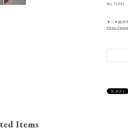
No.71001
▼▽▼販売
https://ww
ted Items