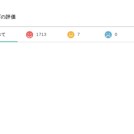
プの評価
べて
1713
7
0