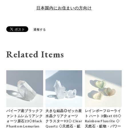
日本国内にお住まいの方向け
通報する
Related Items
バイーア産ブラックフ
大きな結晶◎ゼッカ産
レインボーフローライ
ァントムレムリアンク
水晶クリアクォーツ
ト ハート 3個set 05◇
ォーツ原石23◇Black
クラスター93◇ Clear
Rainbow Fluorite ◇
Phantom Lemurian
Quartz ◇天然石・鉱
天然石・鉱物・パワー