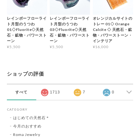
レインボーフローライ
レインボーフローライ
オレンジカルサイトの
ト月型のうつわ
ト月型のうつわ
トレー 01◇ Orange
01◇Fluorite◇天然
03◇Fluorite◇天然
Calcite ◇ 天然石・鉱
石・鉱物・パワースト
石・鉱物・パワースト
物・パワーストーン・
ーン
ーン
インテリア
¥5,500
¥5,500
¥16,000
ショップの評価
すべて
1713
7
0
CATEGORY
はじめての天然石＊
今月のおすすめ
Roma Jewelry